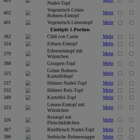
403
Mehr
Nudel-Topf
Vegetarisch Grüne
402
Mehr
Bohnen-Eintopf
401
Vegetarisch Linsentopf
Mehr
Eintöpfe 1-Portion
382
Chili con Carne
Mehr
324
Erbsen-Eintopf
Mehr
Erbseneintopf mit
379
Mehr
Würstchen
388
Graupen-Topf
Mehr
Grüne Bohnen-
325
Mehr
Kartoffeltopf
337
Hühner Nudel-Topf
Mehr
332
Hühner Reis-Topf
Mehr
349
Kartoffel-Topf
Mehr
Linsen-Eintopf mit
323
Mehr
Würstchen
Reistopf mit
326
Mehr
Fleischklößchen
387
Rindfleisch Nudel-Topf
Mehr
386
Serbische Bohnensuppe
Mehr