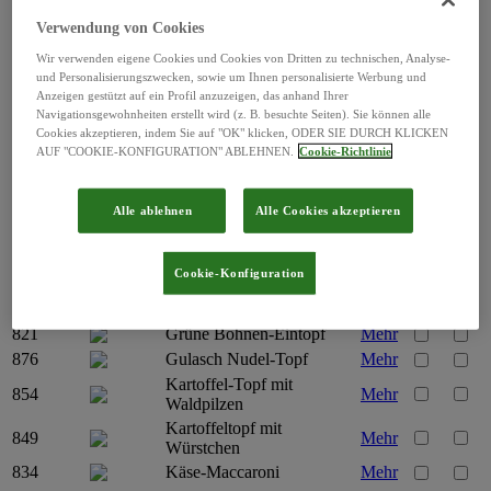
435
Hühner Reis-Topf
Mehr
425
Markklößchen Topf
Mehr
Verwendung von Cookies
Nudeltopf mit Geflügel-
Wir verwenden eigene Cookies und Cookies von Dritten zu technischen, Analyse-
828
Mehr
Klößchen
und Personalisierungszwecken, sowie um Ihnen personalisierte Werbung und
438
Reistopf mit Fleischklößen
Mehr
Anzeigen gestützt auf ein Profil anzuzeigen, das anhand Ihrer
Navigationsgewohnheiten erstellt wird (z. B. besuchte Seiten). Sie können alle
452
Rindfleisch Nudel-Topf
Mehr
Cookies akzeptieren, indem Sie auf "OK" klicken, ODER SIE DURCH KLICKEN
418
Spirli-Nudeln
Mehr
AUF "COOKIE-KONFIGURATION" ABLEHNEN.
Cookie-Richtlinie
Die Klassiker
873
Chili con Carne
Mehr
Alle ablehnen
Alle Cookies akzeptieren
824
Erbsen-Eintopf Hubertus
Mehr
Erbsen-Eintopf mit
896
Mehr
Fleischbällchen
Cookie-Konfiguration
Erbsen-Eintopf mit
830
Mehr
Würstchen
821
Grüne Bohnen-Eintopf
Mehr
876
Gulasch Nudel-Topf
Mehr
Kartoffel-Topf mit
854
Mehr
Waldpilzen
Kartoffeltopf mit
849
Mehr
Würstchen
834
Käse-Maccaroni
Mehr