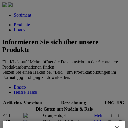
Sortiment
Produkte
Logos
Informieren Sie sich über unsere
Produkte
Ein Klick auf "Mehr" öffnet die Detailansicht, in der Sie weitere
Produktinformationen finden.
Setzen Sie einen Haken bei "Bild", um Produktabbildungen im
Format .jpg und .png zu downloaden.
Erasco
Heisse Tasse
Artikelnr.
Vorschau
Bezeichnung
PNG
JPG
Die Guten mit Nudeln & Reis
443
Graupentopf
Mehr
437
Hühner Nudel-Topf
Mehr