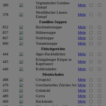
Vegetarischer Gemüse-
389
Mehr
Eintopf
Westfälischer Linsen-
378
Mehr
Eintopf
Familien-Suppen
852
Buchstabensuppe
Mehr
857
Hühnersuppe
Mehr
867
Nudelsuppe
Mehr
860
Tomatensuppe
Mehr
Fleischgerichte
444
Jäger-Hackbällchen
Mehr
Königsberger Klopse in
445
Mehr
Kapersauce
446
Kohlrouladen
Mehr
Menüschalen
488
Cevapcici
Mehr
479
Geschnetzeltes Zürcher Art
Mehr
243
Grünkohl
Mehr
489
Gyros
Mehr
460
Hacksteaks
Mehr