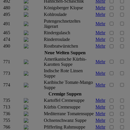
492
Hähnchen-Schaschlik
Mehr
480
Königsberger Klopse
Mehr
495
Kohlroulade
Mehr
Putengeschnetzeltes
491
Mehr
Jägerart
465
Rindergulasch
Mehr
474
Rinderroulade
Mehr
490
Rostbratwürstchen
Mehr
Neue Welten Suppen
Amerikanische Kürbis-
771
Mehr
Karotten Suppe
Indische Rote Linsen
773
Mehr
Suppe
Karibische Tomate-Mango
774
Mehr
Suppe
Cremige Suppen
735
Kartoffel Cremesuppe
Mehr
713
Kürbis Cremesuppe
Mehr
736
Mediterrane Tomatensuppe
Mehr
755
Ochsenschwanz Suppe
Mehr
766
Pfifferling Rahmsuppe
Mehr