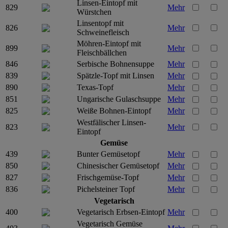
Linsen-Eintopf mit
829
Mehr
Würstchen
Linsentopf mit
826
Mehr
Schweinefleisch
Möhren-Eintopf mit
899
Mehr
Fleischbällchen
846
Serbische Bohnensuppe
Mehr
839
Spätzle-Topf mit Linsen
Mehr
890
Texas-Topf
Mehr
851
Ungarische Gulaschsuppe
Mehr
825
Weiße Bohnen-Eintopf
Mehr
Westfälischer Linsen-
823
Mehr
Eintopf
Gemüse
439
Bunter Gemüsetopf
Mehr
850
Chinesischer Gemüsetopf
Mehr
827
Frischgemüse-Topf
Mehr
836
Pichelsteiner Topf
Mehr
Vegetarisch
400
Vegetarisch Erbsen-Eintopf
Mehr
Vegetarisch Gemüse