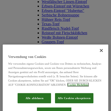
Westfälischer Linsen-Eintopf
Erbsen-Eintopf mit Würstchen
Erbsen-Eintopf "Hubertus"
Serbische Bohnensuppe
Hühner Reis-Topf
Texas-Topf
Rindfleisch Nudel-Topf
Reistopf mit Fleischklößchen
Weiße Bohnen-Eintopf
Graupen-Topf
Linsentopf mit Schweinefleisch
Chinesischer Gemüsetopf
Pichelsteiner Topf
Verwendung von Cookies
Möhren-Eintopf mit Fleischbällchen
Spirli-Nudeln
Wir verwenden eigene Cookies und Cookies von Dritten zu technischen, Analyse-
und Personalisierungszwecken, sowie um Ihnen personalisierte Werbung und
Nudeltopf mit Geflügel-Klößchen
Anzeigen gestützt auf ein Profil anzuzeigen, das anhand Ihrer
Erbsen-Eintopf mit Fleischbällchen
Navigationsgewohnheiten erstellt wird (z. B. besuchte Seiten). Sie können alle
Spätzletopf mit Linsen
Cookies akzeptieren, indem Sie auf "OK" klicken, ODER SIE DURCH KLICKEN
Frischgemüse-Topf
AUF "COOKIE-KONFIGURATION" ABLEHNEN.
Cookie-Richtlinie
Kartoffel-Topf mit Waldpilzen
Kartoffel-Topf mit Würstchen
Käse-Maccaroni-Topf
Alle ablehnen
Alle Cookies akzeptieren
Markklößchen Topf
Gulasch Nudel-Topf
Vegetarisch