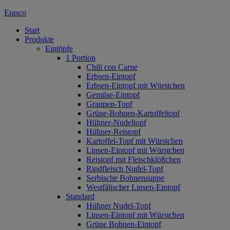
Erasco
Start
Produkte
Eintöpfe
1 Portion
Chili con Carne
Erbsen-Eintopf
Erbsen-Eintopf mit Würstchen
Gemüse-Eintopf
Graupen-Topf
Grüne-Bohnen-Kartoffeltopf
Hühner-Nudeltopf
Hühner-Reistopf
Kartoffel-Topf mit Würstchen
Linsen-Eintopf mit Würstchen
Reistopf mit Fleischklößchen
Rindfleisch Nudel-Topf
Serbische Bohnensuppe
Westfälischer Linsen-Eintopf
Standard
Hühner Nudel-Topf
Linsen-Eintopf mit Würstchen
Grüne Bohnen-Eintopf