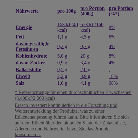
pro Portion
pro Portion
pro 100g
Nährwerte
(400g)
(%*)
168 kJ (40
673 kJ (160
Energie
8%
kcal)
kcal)
Fett
1,1 g
4,5 g
6%
davon gesättigte
0,2 g
0,7 g
4%
Fettsäuren
Kohlenhydrate
5,0 g
20 g
8%
davon Zucker
0,9 g
3,4 g
4%
Ballaststoffe
0,5 g
2,0 g
-
Eiweiß
2,2 g
8,9 g
18%
Salz
1,0 g
4,1 g
68%
* Referenzmenge für einen durchschnittlichen Erwachsenen
(8.400kJ/2.000 kcal)
Erasco investiert kontinuierlich in die Forschung und
Weiterentwicklung der Produkte, was zu einer
Etikettenanpassung führen kann. Bitte informieren Sie sich
auf dem Etikett über den aktuellen Stand der Zutatenliste,
Allergene und Nährwerte, bevor Sie das Produkt
konsumieren.