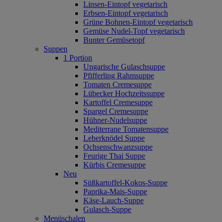
Linsen-Eintopf vegetarisch
Erbsen-Eintopf vegetarisch
Grüne Bohnen-Eintopf vegetarisch
Gemüse Nudel-Topf vegetarisch
Bunter Gemüsetopf
Suppen
1 Portion
Ungarische Gulaschsuppe
Pfifferling Rahmsuppe
Tomaten Cremesuppe
Lübecker Hochzeitssuppe
Kartoffel Cremesuppe
Spargel Cremesuppe
Hühner-Nudelsuppe
Mediterrane Tomatensuppe
Leberknödel Suppe
Ochsenschwanzsuppe
Feurige Thai Suppe
Kürbis Cremesuppe
Neu
Süßkartoffel‐Kokos‐Suppe
Paprika‐Mais‐Suppe
Käse‐Lauch‐Suppe
Gulasch‐Suppe
Menüschalen