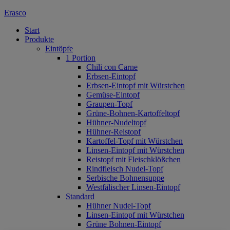
Erasco
Start
Produkte
Eintöpfe
1 Portion
Chili con Carne
Erbsen-Eintopf
Erbsen-Eintopf mit Würstchen
Gemüse-Eintopf
Graupen-Topf
Grüne-Bohnen-Kartoffeltopf
Hühner-Nudeltopf
Hühner-Reistopf
Kartoffel-Topf mit Würstchen
Linsen-Eintopf mit Würstchen
Reistopf mit Fleischklößchen
Rindfleisch Nudel-Topf
Serbische Bohnensuppe
Westfälischer Linsen-Eintopf
Standard
Hühner Nudel-Topf
Linsen-Eintopf mit Würstchen
Grüne Bohnen-Eintopf