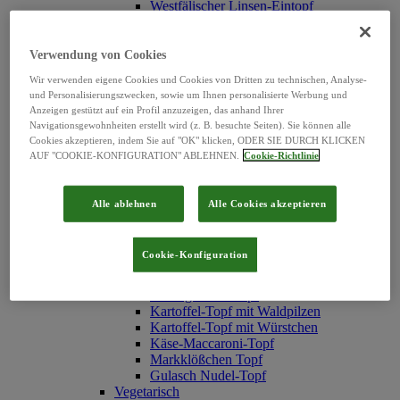
Westfälischer Linsen-Eintopf
Erbsen-Eintopf mit Würstchen
Erbsen-Eintopf "Hubertus"
Serbische Bohnensuppe
Verwendung von Cookies
Hühner Reis-Topf
Wir verwenden eigene Cookies und Cookies von Dritten zu technischen, Analyse-
Texas-Topf
und Personalisierungszwecken, sowie um Ihnen personalisierte Werbung und
Rindfleisch Nudel-Topf
Anzeigen gestützt auf ein Profil anzuzeigen, das anhand Ihrer
Reistopf mit Fleischklößchen
Navigationsgewohnheiten erstellt wird (z. B. besuchte Seiten). Sie können alle
Weiße Bohnen-Eintopf
Cookies akzeptieren, indem Sie auf "OK" klicken, ODER SIE DURCH KLICKEN
Graupen-Topf
AUF "COOKIE-KONFIGURATION" ABLEHNEN.
Cookie-Richtlinie
Linsentopf mit Schweinefleisch
Chinesischer Gemüsetopf
Pichelsteiner Topf
Alle ablehnen
Alle Cookies akzeptieren
Möhren-Eintopf mit Fleischbällchen
Spirli-Nudeln
Nudeltopf mit Geflügel-Klößchen
Cookie-Konfiguration
Erbsen-Eintopf mit Fleischbällchen
Spätzletopf mit Linsen
Frischgemüse-Topf
Kartoffel-Topf mit Waldpilzen
Kartoffel-Topf mit Würstchen
Käse-Maccaroni-Topf
Markklößchen Topf
Gulasch Nudel-Topf
Vegetarisch