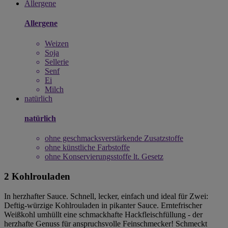
Allergene
Allergene
Weizen
Soja
Sellerie
Senf
Ei
Milch
natürlich
natürlich
ohne geschmacksverstärkende Zusatzstoffe
ohne künstliche Farbstoffe
ohne Konservierungsstoffe lt. Gesetz
2 Kohlrouladen
In herzhafter Sauce. Schnell, lecker, einfach und ideal für Zwei:
Deftig-würzige Kohlrouladen in pikanter Sauce. Erntefrischer
Weißkohl umhüllt eine schmackhafte Hackfleischfüllung - der
herzhafte Genuss für anspruchsvolle Feinschmecker! Schmeckt