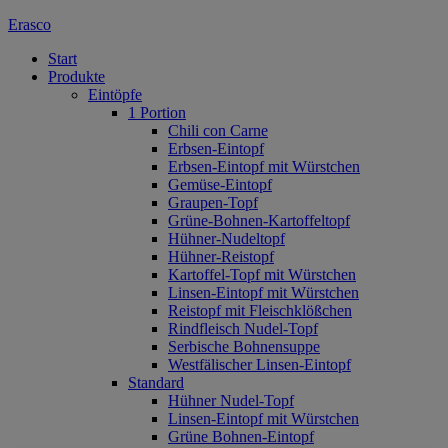
Erasco
Start
Produkte
Eintöpfe
1 Portion
Chili con Carne
Erbsen-Eintopf
Erbsen-Eintopf mit Würstchen
Gemüse-Eintopf
Graupen-Topf
Grüne-Bohnen-Kartoffeltopf
Hühner-Nudeltopf
Hühner-Reistopf
Kartoffel-Topf mit Würstchen
Linsen-Eintopf mit Würstchen
Reistopf mit Fleischklößchen
Rindfleisch Nudel-Topf
Serbische Bohnensuppe
Westfälischer Linsen-Eintopf
Standard
Hühner Nudel-Topf
Linsen-Eintopf mit Würstchen
Grüne Bohnen-Eintopf