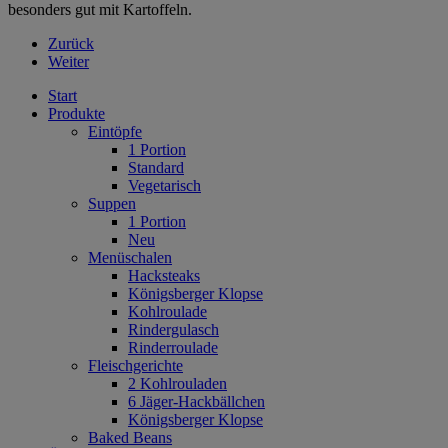
besonders gut mit Kartoffeln.
Zurück
Weiter
Start
Produkte
Eintöpfe
1 Portion
Standard
Vegetarisch
Suppen
1 Portion
Neu
Menüschalen
Hacksteaks
Königsberger Klopse
Kohlroulade
Rindergulasch
Rinderroulade
Fleischgerichte
2 Kohlrouladen
6 Jäger-Hackbällchen
Königsberger Klopse
Baked Beans