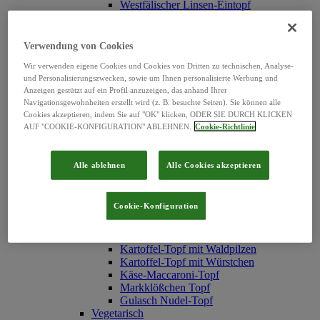
Westfälischer Linsen-Eintopf
Erbsen-Eintopf mit Würstchen
Erbsen-Eintopf "Hubertus"
Serbische Bohnensuppe
Verwendung von Cookies
Hühner Reis-Topf
Wir verwenden eigene Cookies und Cookies von Dritten zu technischen, Analyse-
Texas-Topf
und Personalisierungszwecken, sowie um Ihnen personalisierte Werbung und
Rindfleisch Nudel-Topf
Anzeigen gestützt auf ein Profil anzuzeigen, das anhand Ihrer
Reistopf mit Fleischklößchen
Navigationsgewohnheiten erstellt wird (z. B. besuchte Seiten). Sie können alle
Weiße Bohnen-Eintopf
Cookies akzeptieren, indem Sie auf "OK" klicken, ODER SIE DURCH KLICKEN
Graupen-Topf
AUF "COOKIE-KONFIGURATION" ABLEHNEN.
Cookie-Richtlinie
Linsentopf mit Schweinefleisch
Chinesischer Gemüsetopf
Pichelsteiner Topf
Alle ablehnen
Alle Cookies akzeptieren
Möhren-Eintopf mit Fleischbällchen
Spirli-Nudeln
Nudeltopf mit Geflügel-Klößchen
Cookie-Konfiguration
Erbsen-Eintopf mit Fleischbällchen
Spätzletopf mit Linsen
Frischgemüse-Topf
Kartoffel-Topf mit Waldpilzen
Kartoffel-Topf mit Würstchen
Käse-Maccaroni-Topf
Markklößchen Topf
Gulasch Nudel-Topf
Vegetarisch