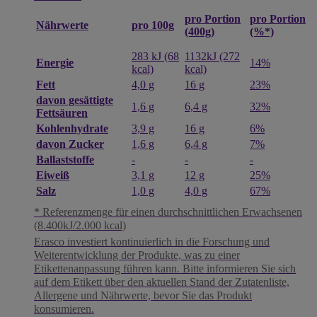
pro Portion
pro Portion
pro 100g
Nährwerte
(400g)
(%*)
283 kJ (68
1132kJ (272
Energie
14%
kcal)
kcal)
Fett
4,0 g
16 g
23%
davon gesättigte
1,6 g
6,4 g
32%
Fettsäuren
Kohlenhydrate
3,9 g
16 g
6%
davon Zucker
1,6 g
6,4 g
7%
Ballaststoffe
-
-
-
Eiweiß
3,1 g
12 g
25%
Salz
1,0 g
4,0 g
67%
* Referenzmenge für einen durchschnittlichen Erwachsenen
(8.400kJ/2.000 kcal)
Erasco investiert kontinuierlich in die Forschung und
Weiterentwicklung der Produkte, was zu einer
Etikettenanpassung führen kann. Bitte informieren Sie sich
auf dem Etikett über den aktuellen Stand der Zutatenliste,
Allergene und Nährwerte, bevor Sie das Produkt
konsumieren.