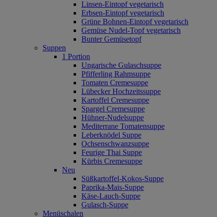
Linsen-Eintopf vegetarisch
Erbsen-Eintopf vegetarisch
Grüne Bohnen-Eintopf vegetarisch
Gemüse Nudel-Topf vegetarisch
Bunter Gemüsetopf
Suppen
1 Portion
Ungarische Gulaschsuppe
Pfifferling Rahmsuppe
Tomaten Cremesuppe
Lübecker Hochzeitssuppe
Kartoffel Cremesuppe
Spargel Cremesuppe
Hühner-Nudelsuppe
Mediterrane Tomatensuppe
Leberknödel Suppe
Ochsenschwanzsuppe
Feurige Thai Suppe
Kürbis Cremesuppe
Neu
Süßkartoffel‐Kokos‐Suppe
Paprika‐Mais‐Suppe
Käse‐Lauch‐Suppe
Gulasch‐Suppe
Menüschalen