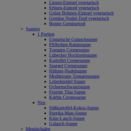
Linsen-Eintopf vegetarisch
Erbsen-Eintopf vegetarisch
Grüne Bohnen-Eintopf vegetarisch
Gemüse Nudel-Topf vegetarisch
Bunter Gemüsetopf
Suppen
1 Portion
Ungarische Gulaschsuppe
Pfifferling Rahmsuppe
Tomaten Cremesuppe
Lübecker Hochzeitssuppe
Kartoffel Cremesuppe
Spargel Cremesuppe
Hühner-Nudelsuppe
Mediterrane Tomatensuppe
Leberknödel Suppe
Ochsenschwanzsuppe
Feurige Thai Suppe
Kürbis Cremesuppe
Neu
Süßkartoffel‐Kokos‐Suppe
Paprika‐Mais‐Suppe
Käse‐Lauch‐Suppe
Gulasch‐Suppe
Menüschalen