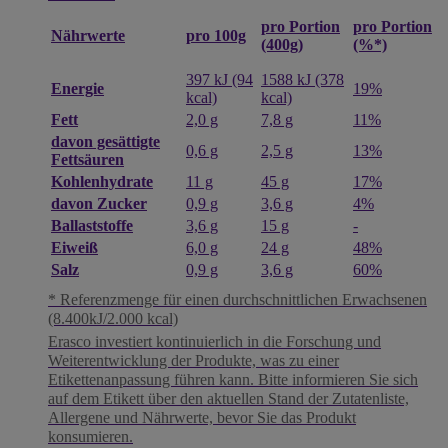
pro Portion
pro Portion
pro 100g
Nährwerte
(400g)
(%*)
397 kJ (94
1588 kJ (378
Energie
19%
kcal)
kcal)
Fett
2,0 g
7,8 g
11%
davon gesättigte
0,6 g
2,5 g
13%
Fettsäuren
Kohlenhydrate
11 g
45 g
17%
davon Zucker
0,9 g
3,6 g
4%
Ballaststoffe
3,6 g
15 g
-
Eiweiß
6,0 g
24 g
48%
Salz
0,9 g
3,6 g
60%
* Referenzmenge für einen durchschnittlichen Erwachsenen
(8.400kJ/2.000 kcal)
Erasco investiert kontinuierlich in die Forschung und
Weiterentwicklung der Produkte, was zu einer
Etikettenanpassung führen kann. Bitte informieren Sie sich
auf dem Etikett über den aktuellen Stand der Zutatenliste,
Allergene und Nährwerte, bevor Sie das Produkt
konsumieren.