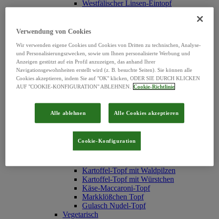
Westfälischer Linsen-Eintopf
Erbsen-Eintopf mit Würstchen
Erbsen-Eintopf "Hubertus"
Serbische Bohnensuppe
Verwendung von Cookies
Hühner Reis-Topf
Wir verwenden eigene Cookies und Cookies von Dritten zu technischen, Analyse-
Texas-Topf
und Personalisierungszwecken, sowie um Ihnen personalisierte Werbung und
Rindfleisch Nudel-Topf
Anzeigen gestützt auf ein Profil anzuzeigen, das anhand Ihrer
Reistopf mit Fleischklößchen
Navigationsgewohnheiten erstellt wird (z. B. besuchte Seiten). Sie können alle
Weiße Bohnen-Eintopf
Cookies akzeptieren, indem Sie auf "OK" klicken, ODER SIE DURCH KLICKEN
Graupen-Topf
AUF "COOKIE-KONFIGURATION" ABLEHNEN.
Cookie-Richtlinie
Linsentopf mit Schweinefleisch
Chinesischer Gemüsetopf
Pichelsteiner Topf
Alle ablehnen
Alle Cookies akzeptieren
Möhren-Eintopf mit Fleischbällchen
Spirli-Nudeln
Nudeltopf mit Geflügel-Klößchen
Cookie-Konfiguration
Erbsen-Eintopf mit Fleischbällchen
Spätzletopf mit Linsen
Frischgemüse-Topf
Kartoffel-Topf mit Waldpilzen
Kartoffel-Topf mit Würstchen
Käse-Maccaroni-Topf
Markklößchen Topf
Gulasch Nudel-Topf
Vegetarisch