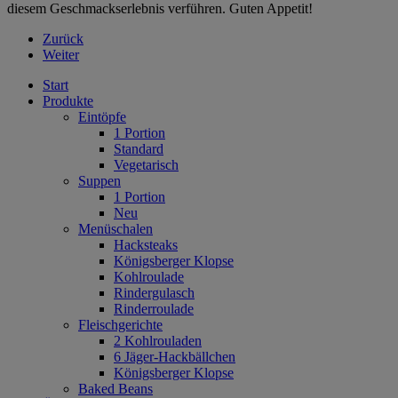
diesem Geschmackserlebnis verführen. Guten Appetit!
Zurück
Weiter
Start
Produkte
Eintöpfe
1 Portion
Standard
Vegetarisch
Suppen
1 Portion
Neu
Menüschalen
Hacksteaks
Königsberger Klopse
Kohlroulade
Rindergulasch
Rinderroulade
Fleischgerichte
2 Kohlrouladen
6 Jäger-Hackbällchen
Königsberger Klopse
Baked Beans