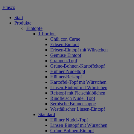
Erasco
Start
Produkte
Eintöpfe
1 Portion
Chili con Carne
Erbsen-Eintopf
Erbsen-Eintopf mit Würstchen
Gemüse-Eintopf
Graupen-Topf
Grüne-Bohnen-Kartoffeltopf
Hühner-Nudeltopf
Hühner-Reistopf
Kartoffel-Topf mit Würstchen
Linsen-Eintopf mit Würstchen
Reistopf mit Fleischklößchen
Rindfleisch Nudel-Topf
Serbische Bohnensuppe
Westfälischer Linsen-Eintopf
Standard
Hühner Nudel-Topf
Linsen-Eintopf mit Würstchen
Grüne Bohnen-Eintopf