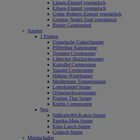
Linsen-Eintopf vegetarisch
Erbsen-Eintopf vegetarisch
Grüne Bohnen-Eintopf vegetarisch
Gemüse Nudel-Topf vegetarisch
Bunter Gemüsetopf
Suppen
1 Portion
Ungarische Gulaschsuppe
Pfifferling Rahmsuppe
Tomaten Cremesuppe
Lübecker Hochzeitssuppe
Kartoffel Cremesuppe
Spargel Cremesuppe
Hühner-Nudelsuppe
Mediterrane Tomatensuppe
Leberknödel Suppe
Ochsenschwanzsuppe
Feurige Thai Suppe
Kürbis Cremesuppe
Neu
Süßkartoffel‐Kokos‐Suppe
Paprika‐Mais‐Suppe
Käse‐Lauch‐Suppe
Gulasch‐Suppe
Menüschalen