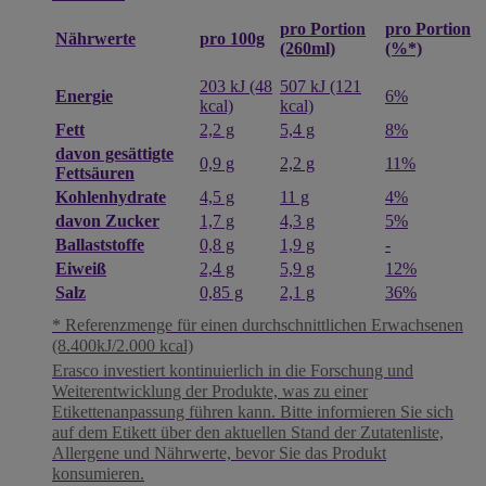
pro Portion
pro Portion
pro 100g
Nährwerte
(260ml)
(%*)
203 kJ (48
507 kJ (121
Energie
6%
kcal)
kcal)
Fett
2,2 g
5,4 g
8%
davon gesättigte
0,9 g
2,2 g
11%
Fettsäuren
Kohlenhydrate
4,5 g
11 g
4%
davon Zucker
1,7 g
4,3 g
5%
Ballaststoffe
0,8 g
1,9 g
-
Eiweiß
2,4 g
5,9 g
12%
Salz
0,85 g
2,1 g
36%
* Referenzmenge für einen durchschnittlichen Erwachsenen
(8.400kJ/2.000 kcal)
Erasco investiert kontinuierlich in die Forschung und
Weiterentwicklung der Produkte, was zu einer
Etikettenanpassung führen kann. Bitte informieren Sie sich
auf dem Etikett über den aktuellen Stand der Zutatenliste,
Allergene und Nährwerte, bevor Sie das Produkt
konsumieren.