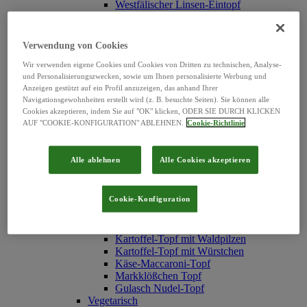
Westfälischer Linsen-Eintopf
Erbsen-Eintopf mit Würstchen
Erbsen-Eintopf "Hubertus"
Serbische Bohnensuppe
Verwendung von Cookies
Hühner Reis-Topf
Texas-Topf
Wir verwenden eigene Cookies und Cookies von Dritten zu technischen, Analyse-
und Personalisierungszwecken, sowie um Ihnen personalisierte Werbung und
Rindfleisch Nudel-Topf
Anzeigen gestützt auf ein Profil anzuzeigen, das anhand Ihrer
Reistopf mit Fleischklößchen
Navigationsgewohnheiten erstellt wird (z. B. besuchte Seiten). Sie können alle
Weiße Bohnen-Eintopf
Cookies akzeptieren, indem Sie auf "OK" klicken, ODER SIE DURCH KLICKEN
Graupen-Topf
AUF "COOKIE-KONFIGURATION" ABLEHNEN.
Cookie-Richtlinie
Linsentopf mit Schweinefleisch
Chinesischer Gemüsetopf
Pichelsteiner Topf
Alle ablehnen
Alle Cookies akzeptieren
Möhren-Eintopf mit Fleischbällchen
Spirli-Nudeln
Nudeltopf mit Geflügel-Klößchen
Cookie-Konfiguration
Erbsen-Eintopf mit Fleischbällchen
Spätzletopf mit Linsen
Frischgemüse-Topf
Kartoffel-Topf mit Waldpilzen
Kartoffel-Topf mit Würstchen
Käse-Maccaroni-Topf
Markklößchen Topf
Gulasch Nudel-Topf
Vegetarisch