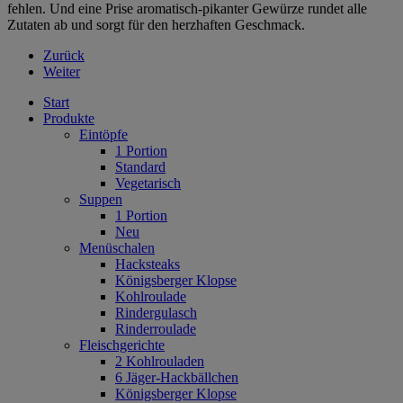
fehlen. Und eine Prise aromatisch-pikanter Gewürze rundet alle
Zutaten ab und sorgt für den herzhaften Geschmack.
Zurück
Weiter
Start
Produkte
Eintöpfe
1 Portion
Standard
Vegetarisch
Suppen
1 Portion
Neu
Menüschalen
Hacksteaks
Königsberger Klopse
Kohlroulade
Rindergulasch
Rinderroulade
Fleischgerichte
2 Kohlrouladen
6 Jäger-Hackbällchen
Königsberger Klopse