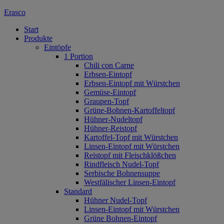
Erasco
Start
Produkte
Eintöpfe
1 Portion
Chili con Carne
Erbsen-Eintopf
Erbsen-Eintopf mit Würstchen
Gemüse-Eintopf
Graupen-Topf
Grüne-Bohnen-Kartoffeltopf
Hühner-Nudeltopf
Hühner-Reistopf
Kartoffel-Topf mit Würstchen
Linsen-Eintopf mit Würstchen
Reistopf mit Fleischklößchen
Rindfleisch Nudel-Topf
Serbische Bohnensuppe
Westfälischer Linsen-Eintopf
Standard
Hühner Nudel-Topf
Linsen-Eintopf mit Würstchen
Grüne Bohnen-Eintopf