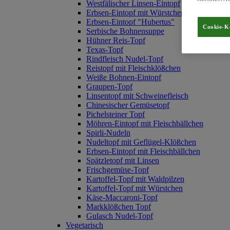
Westfälischer Linsen-Eintopf
Erbsen-Eintopf mit Würstchen
Erbsen-Eintopf "Hubertus"
Cookie-K
Serbische Bohnensuppe
Hühner Reis-Topf
Texas-Topf
Rindfleisch Nudel-Topf
Reistopf mit Fleischklößchen
Weiße Bohnen-Eintopf
Graupen-Topf
Linsentopf mit Schweinefleisch
Chinesischer Gemüsetopf
Pichelsteiner Topf
Möhren-Eintopf mit Fleischbällchen
Spirli-Nudeln
Nudeltopf mit Geflügel-Klößchen
Erbsen-Eintopf mit Fleischbällchen
Spätzletopf mit Linsen
Frischgemüse-Topf
Kartoffel-Topf mit Waldpilzen
Kartoffel-Topf mit Würstchen
Käse-Maccaroni-Topf
Markklößchen Topf
Gulasch Nudel-Topf
Vegetarisch