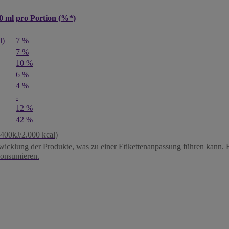
0 ml
pro Portion (%*)
l)
7 %
7 %
10 %
6 %
4 %
-
12 %
42 %
400kJ/2.000 kcal)
twicklung der Produkte, was zu einer Etikettenanpassung führen kann. Bi
konsumieren.