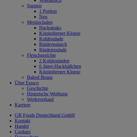
Vegetarisch
Suppen
1 Portion
Neu
Menüschalen
Hacksteaks
Königsberger Klopse
Kohlroulade
Rindergulasch
Rinderroulade
Fleischgerichte
2 Kohlrouladen
6 Jäger-Hackbällchen
Königsberger Klopse
Baked Beans
Über Erasco
Geschichte
Historische Werbung
Werksverkauf
Karriere
GB Foods Deutschland GmbH
Kontakt
Handel
Cookies