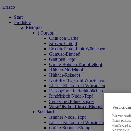
Erasco
Start
Produkte
Eintöpfe
1 Portion
Chili con Carne
Erbsen-Eintopf
Erbsen-Eintopf mit Würstchen
Gemüse-Eintopf
Graupen-Topf
Grüne-Bohnen-Kartoffeltopf
Hühner-Nudeltopf
Hühner-Reistopf
Kartoffel-Topf mit Würstchen
Linsen-Eintopf mit Würstchen
Reistopf mit Fleischklößchen
Rindfleisch Nudel-Topf
Serbische Bohnensuppe
Westfälischer Linsen-Eintopf
Verwendun
Standard
Wir verwende
Hühner Nudel-Topf
Ihnen persona
Linsen-Eintopf mit Würstchen
erstellt wird
Grüne Bohnen-Eintopf
KLICKEN A