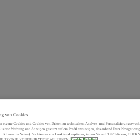
g von Cookies
n eigene Cookies und Cookies von Dritten zu technischen, Analyse- und Personalisierungszwec
lisierte Werbung und Anzeigen gestützt auf ein Profil anzuzeigen, das anhand Ihrer Navigation
 (z. B. besuchte Seiten). Sie können alle Cookies akzeptieren, indem Sie auf "OK" klicken, ODE
UF "COOKIE-KONFIGURATION" ABLEHNEN.
Cookie-Richtlinie