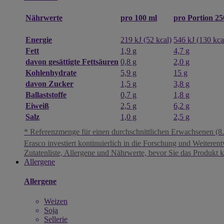
pro 100 ml
pro Portion 25
Nährwerte
Energie
219 kJ (52 kcal)
546 kJ (130 kca
Fett
1,9 g
4,7 g
davon gesättigte Fettsäuren
0,8 g
2,0 g
Kohlenhydrate
5,9 g
15 g
davon Zucker
1,5 g
3,8 g
Ballaststoffe
0,7 g
1,8 g
Eiweiß
2,5 g
6,2 g
Salz
1,0 g
2,5 g
* Referenzmenge für einen durchschnittlichen Erwachsenen (8.
Erasco investiert kontinuierlich in die Forschung und Weiteren
Zutatenliste, Allergene und Nährwerte, bevor Sie das Produkt 
Allergene
Allergene
Weizen
Soja
Sellerie