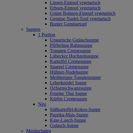
Linsen-Eintopf vegetarisch
Erbsen-Eintopf vegetarisch
Grüne Bohnen-Eintopf vegetarisch
Gemüse Nudel-Topf vegetarisch
Bunter Gemüsetopf
Suppen
1 Portion
Ungarische Gulaschsuppe
Pfifferling Rahmsuppe
Tomaten Cremesuppe
Lübecker Hochzeitssuppe
Kartoffel Cremesuppe
Spargel Cremesuppe
Hühner-Nudelsuppe
Mediterrane Tomatensuppe
Leberknödel Suppe
Ochsenschwanzsuppe
Feurige Thai Suppe
Kürbis Cremesuppe
Neu
Süßkartoffel‐Kokos‐Suppe
Paprika‐Mais‐Suppe
Käse‐Lauch‐Suppe
Gulasch‐Suppe
Menüschalen